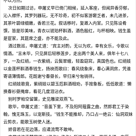
不以为然。
次日如期过访，申屠丈早已倚门相候，延入客座，但闻异香芬郁，
沁入襟怀，其罗列器玩，无不珍奇，初不似客游窘乏者，未几进茶，
其茶叶碧绿细嫩，香若兰花。叙话移时，复邀入内室。只见陈设肴
馔，皆是珍美味，青衣以琥珀杯斟酒，酒色殷红，与杯相映。钱生虽
是宦家，其筵席之盛，亦不能及此。
酒过数巡，申屠丈道：“宾主对酌，无以为欢，幸有女乐，令歌以
情酒。”言未毕，只见屏后轻移莲步，走出两个美人来，俱年十七八
岁，一及红绡，一衣紫绡，云鬓翠蛾，轻盈窈窕，真国色也。红绡妓
以金莲杯斟酒奉钱生，扬袂而歌曰：春风绕象床，春心满洞房，凭谁
寄语薄情郎。花既谢兮春昼长，早归来兮匆徜徉。
红绡妓歌竟，紫绡妓以碧玉卮斟酒相劝，手按象板，低低歌道：懒
换春衫昼掩扉，看花几度泪沾衣。
别时罗帕空留箧，史见雕梁双燕飞。
歌毕，申屠丈道：“音虽下里，不及阳阿薤露之曲，然郎君工于染
翰，愧无珠玉，以宠斯技。”钱生不能推却，乃口占一绝云：仙洞双妹
云剪衣，能歌玉树使人迷。
娇音若在花边落，应遣流莺不敢啼。