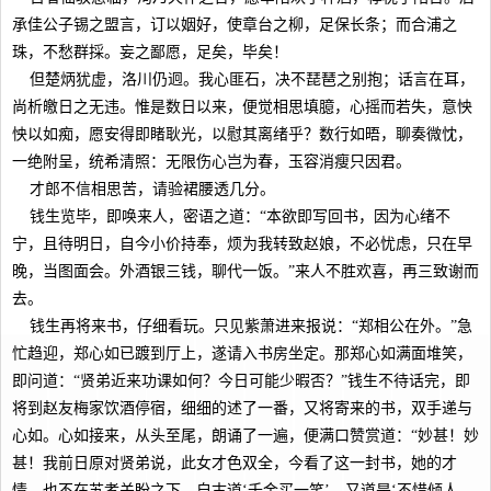
承佳公子锡之盟言，订以姻好，使章台之柳，足保长条；而合浦之
珠，不愁群採。妄之鄙愿，足矣，毕矣！
但楚炳犹虚，洛川仍迥。我心匪石，决不琵琶之别抱；话言在耳，
尚析皦日之无违。惟是数日以来，便觉相思填臆，心摇而若失，意怏
怏以如痴，愿安得即睹耿光，以慰其离绪乎？数行如晤，聊奏微忱，
一绝附呈，统希清照：无限伤心岂为春，玉容消瘦只因君。
才郎不信相思苦，请验裙腰透几分。
钱生览毕，即唤来人，密语之道：“本欲即写回书，因为心绪不
宁，且待明日，自今小价持奉，烦为我转致赵娘，不必忧虑，只在早
晚，当图面会。外酒银三钱，聊代一饭。”来人不胜欢喜，再三致谢而
去。
钱生再将来书，仔细看玩。只见紫萧进来报说：“郑相公在外。”急
忙趋迎，郑心如已踱到厅上，遂请入书房坐定。那郑心如满面堆笑，
即问道：“贤弟近来功课如何？今日可能少暇否？”钱生不待话完，即
将到赵友梅家饮酒停宿，细细的述了一番，又将寄来的书，双手递与
心如。心如接来，从头至尾，朗诵了一遍，便满口赞赏道：“妙甚！妙
甚！我前日原对贤弟说，此女才色双全，今看了这一封书，她的才
情，也不在苏孝关盼之下。自古道‘千金买一笑’，又道是‘不惜倾人