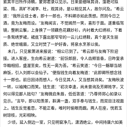
索其平日所作诗稿，蒙郑君录以见示。日来妾细味其诗，藻艳可拟
梁、隋，高旷不减李、杜，观其诗，是以相见其人，故尔问及。”希云
道：“我所云佳士者，即十一郎也，不料卿亦如此羡想。然则今日之
酒，竟为友梅而设。”友梅闻言，不觉嫣然一笑，喜形于面。遂重临驾
镜，整刷云鬟，上身换了一领藕色花藕妙衫，内衬着大红绣袄，下着
一条鸳绣罗裙，裙底下露出那窄窄的一云儿红绣鞋，真个是天生丽
质、绝世蛾眉，又立时焚了一炉好香，将泉水烹茶以俟。
未几，只见紫萧进来报说：“相公已到了。”希云即与友梅下阶迎
接。进入客座，生向希云谢道：“前饫郎厨，令人齿颊皆香，日昨复承
华翰相招，盛渥至矣，性无一脔为荅。”希云笑道：“今日一觞聊当胡
麻饭，引入刘郎以会仙子。”便指钱生向着友梅道：“此即卿所想念钱
十一郎也。前日因诗而想人，今日见其人，又当想其诗矣。”友梅秋波
一转，以袖掩口而笑。钱生道：“初次幸逢，尚未曾询及芳卿姓字，又
何以得见鄙人拙句？”友梅微启朱唇，低低答道：“乃尊师郑心如录以
见示。”言毕，即以阳羡茶，斟满一盏，双手奉与钱生，而双目注视面
上。钱生反觉羞恧，不能正看，唯时时偷眼而觑。两人在座，恍若玉
树琼枝，光彩相映。
少顷，延入侧边一室，只见明窗净几，潇洒绝尘，中间持唐六如美