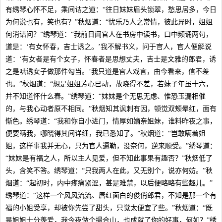
有绣琴心怀不足，乘间诘之道：“往日妹妹眉头锁翠，愁思居多，今日
为何说也有，笑也有？”秋烟道：“忧乐乃人之常情，彼此异时，姐姐
何消诘问？”绣琴道：“我前日闻官人在书房中读书，口中频诵两句，
道是：‘有女怀春，吉士诱之。’我不解书义，问于官人，官人便解说
道：‘有女者是有个女子，怀春者是思想丈夫，吉士是文雅的郎君，诱
之是哄诱女子做那件勾当。’我只道是官人戏言，由今看来，信不差
也。”秋烟道：“想是姐姐芳心已动，故晓得不差，若妹子年虽十六，
并不知道怀什么春。”绣琴道：“妹妹是个无思无虑、惟恐玉漏相催
的，与我心动者原不相同。”秋烟知其讽刺有因，顿觉双颊晕红，面有
惭色。绣琴道：“我和你自小进门，情厚如嫡亲姐妹，谁料昨夜之事，
便要瞒我，哪晓得其间详细，我已悉知了。”秋烟道：“岂敢瞒着姐
姐，这样事我并无心，只为官人逼勒，没奈何，逆来顺受。”绣琴道：
“妹妹是有福之人，所以主人见爱，但不知此事果有趣否？”秋烟低了
头，含笑不答。绣琴道：“只我两人在此，又无别个，说亦何妨。”秋
烟道：“起初时，内中疼痛紧涩，甚是难禁，以后便略略有些趣儿。”
绣琴道：“这样一个风风流流、唇红面白的俊俏郎君，不知是那一个有
福的小姐受享，却被你先尝了甜头，只觉太便宜了些。”秋烟道：“既
是姐姐十分羡爱，我今夜做个撮合山，也成就了你的好事，何如？”绣