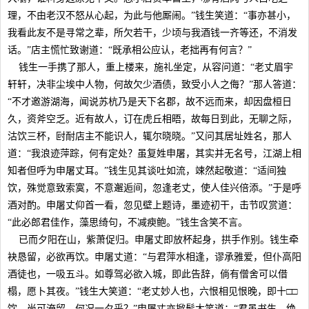
理，不由老汉不怒从心起，为此与他厮闹。”钱生笑道：“事亦甚小，
我看此友不是寻常之辈，所欠若干，少顷与我酒钱一齐等还，不消发
话。”店主慌忙致谢道：“既承相公应认，老拙再有何言？”
钱生一手携了那人，重上楼来，施礼坐定，从容问道：“老丈眉宇
轩轩，决非尘埃中人物，何故欠少酒债，致受小人之侮？”那人答道：
“不才邀游湖海，闻说苏杭乃是天下名郡，故不远而来，却因盘桓日
久，资斧空乏。近有故人，订在虎丘相晤，故每日到此，无聊之际，
沽饮三杯，尀耐店主不能识人，辄尔晓晓。”又问其居址姓名，那人
道：“我浪迹萍踪，何有定处？虽复姓申屠，其实并无名号，江湖上相
知者但呼为申屠丈耳。”钱生见其谈吐如流，竦然起敬道：“适间独
饮，殊觉意致索寞，不意邂逅间，忽逢老丈，使人佳兴倍添。”于是呼
酒对酌。申屠丈仰首一看，忽见壁上题诗，墨迹初干，击节叹赏道：
“此必郎君佳作，藻思绮句，不减瘐鲍。”钱生含笑不言。
已而夕阳在山，紫萧促归。申屠丈即放杯起身，拱手作别。钱生牵
袂恳留，必欲再饮。申屠丈道：“与君萍水相逢，谬承雅爱，但仆高阳
酒徒也，一吸五斗。如尊驾必欲入城，即此告辞，倘有僧舍可以借
榻，愿卜其夜。”钱生大笑道：“老丈妙人也，六恨相见恨晚，即十□□
饮，尚可淹留，何况一夕乎？”申屠丈亦掀髯大笑道：“君虽书生，绝