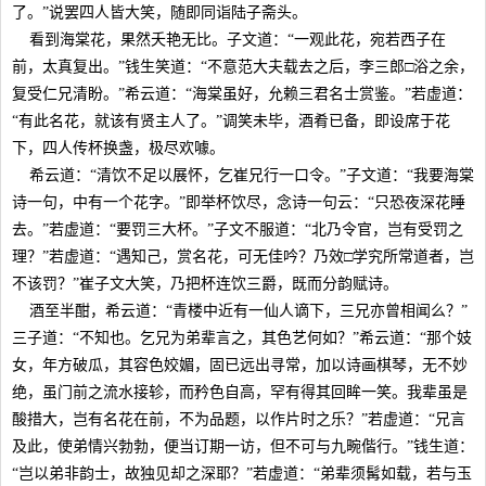
了。”说罢四人皆大笑，随即同诣陆子斋头。
看到海棠花，果然夭艳无比。子文道：“一观此花，宛若西子在
前，太真复出。”钱生笑道：“不意范大夫载去之后，李三郎□浴之余，
复受仁兄清盼。”希云道：“海棠虽好，允赖三君名士赏鉴。”若虚道：
“有此名花，就该有贤主人了。”调笑未毕，酒肴已备，即设席于花
下，四人传杯换盏，极尽欢噱。
希云道：“清饮不足以展怀，乞崔兄行一口令。”子文道：“我要海棠
诗一句，中有一个花字。”即举杯饮尽，念诗一句云：“只恐夜深花睡
去。”若虚道：“要罚三大杯。”子文不服道：“北乃令官，岂有受罚之
理？”若虚道：“遇知己，赏名花，可无佳吟？乃效□学究所常道者，岂
不该罚？”崔子文大笑，乃把杯连饮三爵，既而分韵赋诗。
酒至半酣，希云道：“青楼中近有一仙人谪下，三兄亦曾相闻么？”
三子道：“不知也。乞兄为弟辈言之，其色艺何如？”希云道：“那个妓
女，年方破瓜，其容色姣媚，固已远出寻常，加以诗画棋琴，无不妙
绝，虽门前之流水接轸，而矜色自高，罕有得其回眸一笑。我辈虽是
酸措大，岂有名花在前，不为品题，以作片时之乐？”若虚道：“兄言
及此，使弟情兴勃勃，便当订期一访，但不可与九畹偕行。”钱生道：
“岂以弟非韵士，故独见却之深耶？”若虚道：“弟辈须髯如载，若与玉