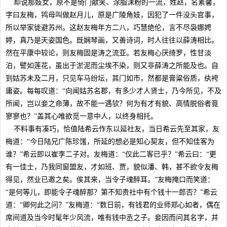
却说那妓女，原不是倚门献笑、涂脂沫粉的一流，姓赵，名素馨，
字曰友梅，鸨母叫做赵月儿，原是广陵角妓，因犯了一件没头官事，
所以举家徙避苏州。这赵友梅年方二八，巧慧绝伦，言不尽袅娜娉
婷，真乃是天姿国色。既娴琴画，又善诗词，时人往往以薛涛相比。
然在平康中较论，则友梅固是涛之流亚。若友梅心厌绮罗，性甘淡
泊，譬如莲花，虽出于淤泥而尘埃不染，则又非薛涛之所能及也。自
到姑苏未及二月，只见车马纷坛，其门如市，然都是膏粱俗质，纨袴
庸姿。每每叹道：“向闻姑苏名郡，有多少才人贤士，乃今所见，不及
所闻，岂以妾之命薄，故不能一遇欤？何为有才有貌、高情脱俗者竟
寥寥也？”盖其心唯欲觅一意中人，以终身相托。
不料事有凑巧，恰值陆希云作东以延社友，当日希云先至其家，友
梅道：“今日陆兄广陈珍馐，所延的想必是知心契友，但不知佳客为
谁？”希云即以崔李二子对。友梅道：“仅此二客已乎？”希云曰：“更
有一佳士，乃我同窗盟友，才如班、贾，貌似潘、韩，甚不欲令友梅
得见，然业已邀之矣。俟其来，当令子魂醉耳。”友梅掩口而笑道：
“是何等儿，即能令子魂醉那？第不知贵社中有个钱十一郎否？”希云
道：“卿何此之问？”友梅道：“数日前，有钱君的业师郑心如者，偶在
席间道及当今时髦年少风流，唯有钱中丞之子。妾因而问其名字，并