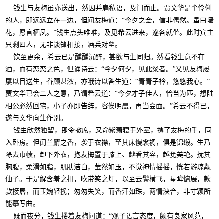
钱生与友梅虽亦送出，然因并肩私语，及门而止。贾文华是个伶俐
的人，即远远立在一边，但闻友梅道：“今夕之会，信非偶然。虽曰墙
花，愿言栖凤。”钱生点头唯唯，及见希云进来，遂各就坐。此时宾主
只剩四人，无非谈锋相接，酒兵对垒。
饮至更余，希云已是醺醺沉醉，甚欲与生同归。然看钱生意不在
酒，而有恋恋之色，但诵诗云：“今夕何夕，见此粲者。”又见友梅屡
屡以目送生，眷顾甚浓，亦哦诗以答生道：“青青子衿，悠悠我心。”
贾文华已会二人之意，乃谓希云道：“今夕才子佳人，恰当为匹，想陆
相公必然回宅，小子亦即告辞，容俟明晨，再当会面。”希云不得已，
遂与文华向生作别。
钱生欣然独留，即令撤席，又命紫萧寝于外室，携了友梅的手，同
入卧房。但闻兰麝之香，袭于衣襟，至其床慢衾裯，俱是锦缎。生乃
除去巾帻，卸下外衣，抱友梅置于膝上、越看其容，越觉美艳。抚其
胸腹，柔滑如脂，肌肤洁白，莹然如玉，不觉神情摇摇，恍若游琼觏
仙子。于是解含羞之扣，吹带笑之灯，以至云鬓横飞，星眸慵展，款
款接唇，而玉婉轻挽；匆匆失笑，而香汗如珠，两情浃合，非寸颖所
能摹写曲。
既而夜分，钱生搂着友梅问道：“观子语言态度，颇有良家风范，