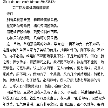
赞(1) do_not_catch id=cont89483812>
第二回秋烟婢两度醉春风
诗曰：
别有柔枝惹断肠，春风暗裹惜垂杨。
花阴略做鸳鸯偶，裙底深闻酱醋香。
蹑足轻轻股绣带，残更悄悄赴西厢。
心惊只为愁狮吼，几度叮咛莫显扬。
这一首诗，单道那偷婢的妙趣。常言道：“妻不如妾，妾不如婢。”
这是为何？盖因人家有了美貌的侍儿，其妻妒悍的，则不敢偷；不妒
的，亦不必偷，唯是妒不深而醋意复不浅，于是灶前廊下，潜窃口脂
之香；捧水传茶，轻摸酥润之乳，欲近而不敢近，欲抛而不能抛，暗
丢眼色，巧觅私期，较之长夜同眠，无人拘束的，更有情味。况且人
家美婢，原不可少，假如有了一个美妻，又有几个美婢跟随，转助其
美。就如牡丹，有了娇花，必须绿叶，所以郑康成家有掌笺奏的青
衣，白乐天有“樱桃樊素口，杨柳小蛮腰”之咏。
闲话休提。且说梅山老人先相了崔子文、李若虚，然后相至钱生，
却说道有些灾难。钱生再四恳求直言，老人道：“细看尊相，必然是少
年登第，但气色昏滞，主有非罪之灾，幽闭囹圄，虽不久就释，要满