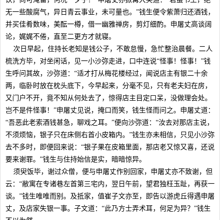
无一些酸腐气，异日青云事业，未可量也。”钱生便令紫萧归还酒钱，
并买佳肴数味，美酝一樽，借一幽雅禅房，剪灯细酌。申屠丈高谈阔
论，娓娓不倦，直至二更方才就寝。
次日早起，住持长老知是钱公子，不敢怠慢，急忙整治晨餐。二人
梳洗方毕，对坐闲话，见一小沙弥走进，口中连说“怪事！怪事！”钱
生呼问其故，沙弥道：“适才打从梅花楼经过，闻说店主有银二十余
两，临卧时放在枕头底下，今早起来，分毫不见，只有老夫妇在房，
又门户不开，竟不知从何处去了，惊得店主目定口呆，没做理会处。
岂不是件怪事！”申屠丈见说，掩口而笑，钱生怪而问之。申屠丈道：
“吾恶此老索酒钱甚急，聊戏之耳。”便向沙弥道：“汝去对那店主说，
不须烦恼，银子只在床侧右首小皮箱内。”钱生亦未相信，只见小沙弥
去不多时，即便回来说：“银子果在皮箱里面，那店老又惊又喜，还说
要来谢罪。”钱生与住持始信是实，暗暗惊异。
须臾饭毕，谢过众僧，便与申屠丈作别回家，申屠丈亦不致谢，但
云：“敝寓在专诸巷左首第三宅内，翌日午前，望君独枉玉趾，再获一
谈。”钱生唯唯而别。及抵家，值崔子文亦至，即告以游虎丘得遇申屠
丈，及店家失银一事。子文道：“此乃方士弄术耳，何足为异？”钱生