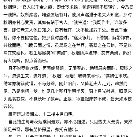
秋烟道：“官人以千金之躯，即仕宦求婚，犹遴择而不屑轻许，今乃爱
一贱婢。奴所虑者，唯恐属垣有耳，使风声漏泄于老夫人知道，那时
秋烟亦甘心受责，其如有玷于官人。”钱生道：“我既作主，谁敢多
言。即使老夫人他日知之，自有我在，决不致加罪于汝。当此千金一
刻，你不要假惺惺，把那良时虚过。”遂灭银灯，下绣幌，解带卸衣，
共枕而睡。当晚云雨之情，虽鸳鸯之在兰苕，翡翠之在云路，不足以
喻其欢娱也。钱生屡屡笑问“何如”，秋烟娇声婉转，态有余妍，仍恐
有人窃听，但点首而已。
且不说罗帐欢情，再表绣琴姐，无限春心，勉强展衾而卧，朦胧之
间，忽遇生来，连呼道：“秋烟！秋烟！我特来寻你。”遂抱住求欢。
绣琴亦将错就错，不与分辨。刚赴阳台，又值老夫人走到，遽然而
寤，乃是南柯一梦。惟见几上残灯半明半灭，窗上月光射进，照见床
头孤衾寂寂，不觉长吁了数声。正是：冰簟银床梦不成，碧天如水夜
云轻。
雁声远过潇湘去，十二楼中月自明。
自此钱生每与秋烟乘间邀欢，亦不必细述。只见魏夫人亲责，果然
茧足书窗，那有朋侪探望，亦托言他出。