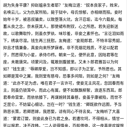
胡为失身平康？抑赵媪亲生者耶？”友梅泣道：“奴本良家子，姓宋，
名唤云儿，父为仇家所陷，毙于狱中，母氏惊郁，亦相继而殒。妾时
始年十岁，被恶叔骗卖，以致堕落火坑，含汗忍垢，迄今六载矣。每
蓄从良之念，奈未获其人，那使裙布荆钗，心之所愿。若失迎新送
故，以歌舞取怜，则虽衣罗纨、味珍羞，非妾之素怀也。”言讫泪如雨
下，绣衾尽湿。钱生再三抚慰。友梅道：“妾观郎君，不特丰容秀韶，
抑且才情兼备，真妾向来所梦寐者。非不亮烟花贱质，不足以配君
子，然愿得为小星，承侍巾栉。朝来一见，便怀此意，因陆君等在
座，未敢唐突。顷蒙问及，辄敢剖腹披里。又未卜郎君雅旨以为何
如？”钱生道：“辱卿厚爱，岂不知感，即以子为正室，予所愿也。其
如卿是笼中之翼，我则堂有慈母，恐事多间阻，则如是之何？”友梅
道：“此亦不足为虑，唯在君子一言许可，使妾无主风花，忽因春而有
主，则虽仍锁笼中，而此心有属，便不如飘飘柳絮，浪逐东西耳。郎
君奉命营堂，而依依膝下，再谋婉转其垂慈，妾虽乎康被陷，而世不
乏昆仑，不妨留心细访，岂在一时？”钱生道：“卿既欲作远图，予当
熟思长策，若卿愿嫁，我愿娶，谅有同心不待言矣。”友梅听了大喜
道：“蒙君订盟，则妾此身已为君之身。若遭坎坷，不得相从，情甘一
死以报君，决不改移。”二人说得情亲，百般偎倚，这一夜真是欢娱恨