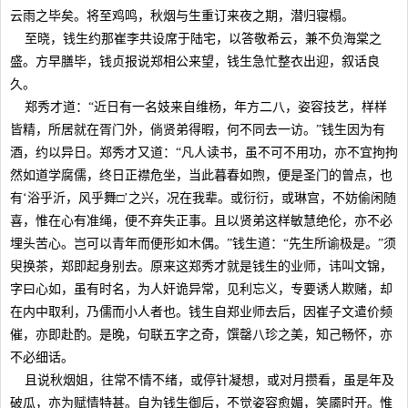
云雨之毕矣。将至鸡鸣，秋烟与生重订来夜之期，潜归寝榻。
至晓，钱生约那崔李共设席于陆宅，以答敬希云，兼不负海棠之
盛。方早膳毕，钱贞报说郑相公来望，钱生急忙整衣出迎，叙话良
久。
郑秀才道：“近日有一名妓来自维杨，年方二八，姿容技艺，样样
皆精，所居就在胥门外，倘贤弟得暇，何不同去一访。”钱生因为有
酒，约以异日。郑秀才又道：“凡人读书，虽不可不用功，亦不宜拘拘
然如道学腐儒，终日正襟危坐，当此暮春如煦，便是圣门的曾点，也
有‘浴乎沂，风乎舞□’之兴，况在我辈。或衍衍，或琳宫，不妨偷闲随
喜，惟在心有准绳，便不弃失正事。且以贤弟这样敏慧绝伦，亦不必
埋头苦心。岂可以青年而便形如木偶。”钱生道：“先生所谕极是。”须
臾换茶，郑即起身别去。原来这郑秀才就是钱生的业师，讳叫文锦，
字曰心如，虽有时名，为人奸诡异常，见利忘义，专要诱人欺赌，却
在内中取利，乃儒而小人者也。钱生自郑业师去后，因崔子文遣价频
催，亦即赴酌。是晚，句联五字之奇，馔罄八珍之美，知己畅怀，亦
不必细话。
且说秋烟姐，往常不情不绪，或停针凝想，或对月攒看，虽是年及
破瓜，亦为赋情特甚。自为钱生御后，不觉姿容愈媚，笑靥时开。惟