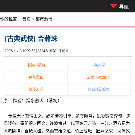
导航
你的位置：
首页
>
都市激情
[古典武侠] 合蒲珠
2022-11-13 10:22:53 |
3314人围观 |
评论:
0
书包小说网
7色小说
色色漫画
囚爱（民国H）
禁漫天堂
极品淫乱合集
序—作者：烟水散人（清初）
予谓天下有情士女，必如绮琴引卓、萧寺窥莺，投彩笺之秀句，步
氏倾心；寄组织之回文，连波悔过。以至漱园之诗、曲江之酒方足为
风流情神，垂艳人齿。然而苍梧之泣，竹上成斑；寤寐之求，河洲致