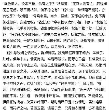
“春色恼人，欲眠不稳，信有之乎？”秋烟道：“在官人则有之，若奴婢
无思无虑，恐玉漏相催，何不稳之有？”钱生道：“汝谓睡不能稳，亦
有说乎？”秋烟道：“鸳鸯衾里，尚少一捏就、玉琢成的小姐，免不得
倒枕槌床，岂能眠稳？”钱生道：“今夜权以汝作小姐，何如？”秋烟低
鬟微笑，以手弄其裙带。钱生即忙向前搂抱，秋烟半推半就，低低说
道：“只恐柔枝不胜风雨。”钱生乃去其亵衣，抚摩之际，惟觉嫩蕊初
枝滑润如锦，于是银扣松开，□胸全露，绣鞋高卧，纤指按腰，哪管
桃浪之翻残，一任灵犀之欢合。两意绸缪，不待言矣。
钱生与秋烟之调戏也，群婢皆寝，独绣琴假寐而不卸衣。盖桂子、
红叶，俱年十五，情窦尚浅，唯绣琴最长，而芳心已盛，往常爱生俊
雅风流，实有仰上之意。是夜见生独留秋烟在房，不能无疑，乃悄悄
潜立于纱窗之外，以窥其动静。及其阳台既赴也，遂于窗缝窥之。只
见生之下体洁白如雪，初合之时，若艰涩而不能即进者。但闻秋烟口
中作呻吟之声，徐徐问道：“纵容些？”钱生应道：“且耐片刻。”有
顷，只见柳腰轻摆，玉筋频抽，又闻生问秋烟道：“汝乐否？”秋烟摇
首而不言。钱生道：“我但觉津津有味。”既而残灯半明，不能备张，
但闻帐钩摇响，笑声吟吟而已，斯时绣琴已是十分情动，虽津唾屡
咽，而裙裤之内，蔷薇玉露，浸溢于旁，只得和衣而睡，亦不能窥其