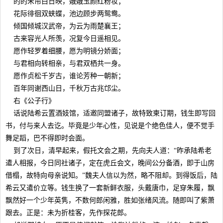
的的朱帘白日映，娥娥玉颜红粉妆；
花际徘徊双蛱蝶，池边顾步两鸳鸯。
倾国倾城汉武帝，为云为雨楚襄王；
古来容光人所羡，况复今日遥相见。
愿作轻罗着细腰，愿为明镜分娇面；
与君相向转相亲，与君双栖共一身。
愿作贞松千岁古，谁论芳种一朝新；
百年同谢西山日，千秋万古兆邙尘。
右《公子行》
话说陆希云置酒妓馆，适邀同盟诸子，故特致柬订期，钱生即写回
书，付与来人去讫。毕竟是少年心性，见说是个绝色佳人，便不觉手
舞足蹈，巴不得即时会面。
到了次日，清早起来，假托文会之期，先向夫人道：“昨承陆希老
遣人相报，今日同社诸子，定在虎丘会文，晚间公分备酒，即于山房
借榻，故特向母亲说知。”魏夫人信以为然，略不阻却。到得饭后，陆
希云又遣价立等。钱生换了一套新鲜衣服，头戴唐巾，足穿朱履，飘
飘然好一个少年英隽，不数何郎闲雅，胜如张绪风流。随即叫了紫萧
跟去。正是：未为折桂客，先作探花郎。