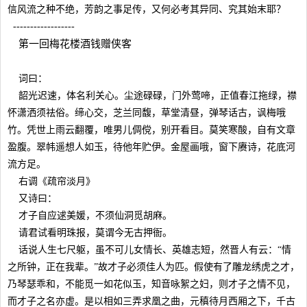
信风流之种不绝，芳韵之事足传，又何必考其异同、究其始末耶？
------------------
第一回梅花楼酒钱赠侠客
词曰：
韶光迟速，体名利关心。尘途碌碌，门外莺啼，正值春江拖绿，襟
怀潇洒须祛俗。缔心交，芝兰同馥，草堂清昼，弹琴话古，讽梅哦
竹。凭世上雨云翻覆，唯男儿倜傥，别开看目。莫笑寒酸，自有文章
盈腹。翠帏遥想人如玉，待他年贮伊。金屋画哦，窗下赓诗，花底河
流方足。
右调《疏帘淡月》
又诗曰：
才子自应逑美媛，不须仙洞觅胡麻。
请君试看明珠报，莫谓今无古押衙。
话说人生七尺躯，虽不可儿女情长、英雄志短，然晋人有云：“情
之所钟，正在我辈。”故才子必须佳人为匹。假使有了雕龙绣虎之才，
乃琴瑟乖和，不能觅一如花似玉，知音咏絮之妇，则才子之情不见，
而才子之名亦虚。是以相如三弄求凰之曲，元稹待月西厢之下，千古