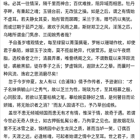
咏。必其一往情深，隔千里而神合；百优难挫，阻异域而相思。牡丹
亭畔，有重起之魂；玉镜台前，无改弦之操。如是之后，谓之有情始
不虚耳。若夫静女其娈，贻彤管而踯躅；采兰于洧，赠芍药以夷犹。
而或愆期于茹芦之阪，邀欢于风雨之晨，斯财郑卫之风，淫荡之匹，
乌睹所谓金门隽彦、兰闺婉秀者哉？
予自蚤岁嗜观情史，每至绿窗以菁藻摛毫，罗帐以珊瑚作枕，却使
君于桑陌，嫁碧玉于汝南，莫不揽兹艳异，代彼萱苏。是以午夜燃
脂，选校香奁之什；清晨弄墨，唯誊绣阁之文。不谓数载以来萍踪流
徒，裘敝黑貂，徒存季子之舌；梦虚锦凤，遐辞太乙之藜。而曩时一
种风流、逸宕之思消磨尽矣！
忽于今岁仲夏，友人有以《合浦珠》倩予作传者，予逊谢曰：“才
子名妹俱毓山川之秀气，故以芝兰为性，琬琰为才，至其相慕之殷，
心同胶漆。若欲以芜蔓枯槁之笔，摹绘婉娈静好之情，是何瞽目而论
妍媸，将无贻识者之消？”而友人固请不已，予乃草创成帙。
盖世不患无倾城倾国而患无有才有情，惟深于情，故奇于遇。若谓
今世必无奇人侠士，如古押衙虬髯公者，乃拘挛之见也。是故烟花队
里不无冰雪之姿，锦绣园中必生龙凤之质，甚而当垆一笑，订偶百
年，天涯之远，必逢帐魂，可起者始谓之情中之至耳。世之君子，须