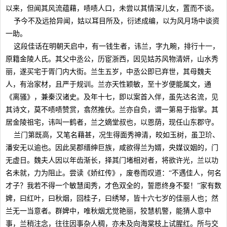
以来，但闻其风流蕴藉，啧啧人口，未尝以其情深儿女，置而不谈。
予今不及远拾异闻，姑以耳目所及，衍述成编，以为风月场中谈资
一助。
这段佳话在明朝天启中，有一钱生者，讳兰，字九畹，排行十一，
原籍金陵人氏。其父中丞公，历宦浙西，因见姑苏风物清妍，山水秀
丽，遂买宅于胥门内大街。兰生五岁，中丞公即已弃世，其母魏夫
人，有治家材，且严于规训。兰亦天性颖敏，至十岁便能属文，通
《离骚》，兼秦汉诸史。及年十七，即以案首入伴，虽先达名流，见
其诗文，莫不啧啧赞赏，翕然推伏。兰亦自负，谓一第易于指掌。其
居金陵祖宅，讳叫一鹤者，兰之嫡堂叔也，以恩荫，现任山东郡守。
兰门第既高，又笔名藉甚，况生得面秀神清，皎如玉树，虽卫玠、
潘安无以逾也。因此吴郡缙绅巨族，咸欲得兰为婿，央媒议姻的，门
无虚日。魏夫人因以年齿渐长，择其门堵相对者，将欲许光，兰以功
名未就，力为阻止。尝读《娇红传》，废卷而叹道：“不遇佳人，何名
才子？我若不得一个敏慧闺秀，才色双全的，誓愿终身不娶！”家有数
婢，曰红叶，曰秋烟，回桂子，曰绣琴，皆十六七岁的佳丽人也；然
兰无一当意者。群婢中，唯秋烟尤觉艳丽，狡慧机警，能猜人意中
事，兰稍注念，往往因事杂人稠，亦未及向海棠枝上试腥红。所与交