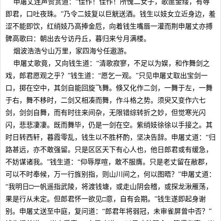
申屠丈连声赞赏道：“佳作！佳作！所愧二女子，歌匪金缕，有辱
即君，口吐夜珠。”乃令二妓复以巨觥送酒。钱生以妓女立近身边，羞
涩不能即饮，红绡妓乃高捧金卮，向着钱生嘴唇一灌而荆申屠丈亦搏
髀高歌曰：朝出去兮访丹丘，暮归来兮月满楼。
烟波浩浩兮山万里，家四海兮任遨游。
申屠丈歌竟，又向钱生道：“清歌寂寥，不足以为娱，和作舞剑之
戏，郎君愿观之乎？”钱生道：“愿乞一观。”只见申屠丈取出宝剑一
口，掷在空中，其剑自能回旋飞舞。倏又化作二剑，一舞于左，一舞
于右，舞不移时，二剑又相凑而舞，作斗格之势。须臾又变作六七
剑，剑剑自舞，而有时往来间杂，无限错综转折之妙，但觉寒光闪
闪，悲悲凄凄。既而舞毕，仍是一剑在空。紫绡妓徐徐以手接之。其
时日转西轩，暮霞零乱，钱生以不胜杯酌，坚决告辞。申屠丈道：“归
路甚远，亦不敢强留。只是区区天下有心人也，他日郎君或有缓急，
不妨谋诸我。”钱生道：“仰辱厚喧，敢不服膺。只是老丈留在敝郡，
可以不时奉候，万一行旌别指，则山川间之，何以图晤？”申屠丈道：
“我明日□一帆遥指武陵，将渡钱塘，或走山阴会稽，或探龙湫雁荡，
果是行从未定。但郎君怀一欲见□意，自有会期。”钱生遂即起身谢
别。申屠丈送至中庭，复问道：“郎君年将弱冠，未审雀屏曾中否？”