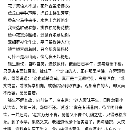
花了笑语人不见，花外香尘暗拂衣。
虎丘山寺钟声晓，虎丘山路生芳草；
香车宝马往来多，水色山光领略少。
我来选胜破春愁，拂衣独酌梅花楼；
楼中寂寞添幽绪，遥见真娘墓边树。
翠细罗衫化作尘，墓门留得诗人句；
镜里娇容想着时，只今烟袅绿杨枝。
可怜不是巫山雨，恼乱襄王起艳思。
钱生题讫，自吟自笑，连饮数杯，俄而日已亭午，遂与紫萧下楼。
只见店主面红耳涨，扯住了一个穿白的人，正在那里喧沸。在旁观看
的，纷纷说道：“这也忒杀奇哉，真正是个无赖棍徒，白撞酒食。”或
笑或詈，或欲挥拳相向，或劝店家剥取衣服。观那穿白的人，却又面
不改容，昂昂自若。
钱生不解其故，向前诘问，店主道：“这人素昧平生，日昨忽到小
店沽饮，欠银三钱，毫厘不还。说道：‘寓在专诸巷内，待至明日来
饮，一并还清。’老拙万分不肯，见他又不像个哄骗之徒，只得破格应
允。到了今早，果然又来。老拙道他是个信实君子，仍与酒馔，大饮
大嚼，谁料身边原无半文。念小店贷本营生，哪有酒肉与人白吃之