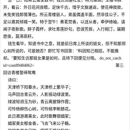
忽一日，陆希云遣使致书，钱贞知是社友，特为递进。生接书拆
开，看云：外日花间良晤，足快千古，惜乎文旆速返，使花神寂寂，
未免笑钱郎情薄也。所云青楼丽人，弟虽偶逢半面，然非佳公子，不
足以邀其倾城一笑。特于翌午！煮茗焚香，以迓从者，牵伊绮袖，请
闻子夜新歌。醉子霞杯，求吐青莲妙句，恐误芳辰，入行相汀，届期
愿俟，莫滞高轩。
钱生看毕，知道书中之意，就是前日席上所谈的妓女，但不知那郑
心如所说的，可是她否？即忙写书回答：“料因知己相招，不能推
却。”要知生访那妓女果是如何，且待下回便见分晓。 do_not_catch
id=cont89484062> 第三
回访青楼誓缔鸳鸯
诗曰：
天津桥下阳春水，天津桥上繁华子；
马声回合青云外，人影摇动绿波里。
绿波轻迥玉为砂，青云离披锦作霞；
可怜杨柳伤心树，可怜桃李断肠花。
此日邀游邀美女，此时歌舞宿娼家；
娼家美女郁金香，飞去飞来公子觞。