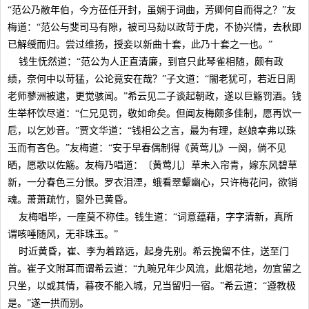
“范公乃敝年伯，今方莅任开封，虽娴于词曲，芳卿何自而得之？”友
梅道：“范公与斐司马有隙，被司马劾以政苛于虎，不协兴情，去秋即
已解绶而归。尝过维扬，授妾以新曲十套，此乃十套之一也。”
钱生怃然道：“范公为人正直清廉，到官只此琴雀相随，颇有政
绩，奈何中以苛猛，公论竟安在哉？”子文道：“闇老犹可，若近日周
老师蓼洲被逮，更觉骇闻。”希云见二子谈起朝政，遂以巨觞罚酒。钱
生举杯饮尽道：“仁兄见罚，敬如命矣。但闻友梅颇多佳制，愿再饮一
卮，以乞妙音。”贾文华道：“钱相公之言，最为有理，赵娘幸弗以珠
玉而有吝色。”友梅道：“安于早春偶制得《黄莺儿》一阕，倘不见
晒，愿歌以佐觞。友梅乃唱道：〔黄莺儿〕草未入帘青，嫁东风碧草
新，一分春色三分恨。罗衣泪湮，蛾看翠颦幽心，只许梅花问，欲销
魂。萧萧疏竹，窗外已黄昏。
友梅唱毕，一座莫不称佳。钱生道：“词意蕴藉，字字清新，真所
谓咳唾随风，无非珠玉。”
时近黄昏，崔、李为着路远，起身先别。希云挽留不住，送至门
首。崔子文附耳而谓希云道：“九畹兄年少风流，此烟花地，勿宜留之
只坐，以或其情，暮夜不能入城，兄当留归一宿。”希云道：“遵教极
是。”遂一拱而别。