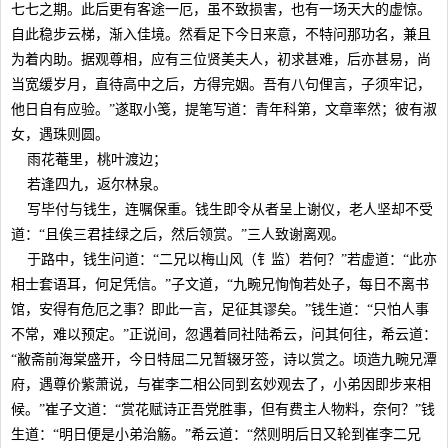
七七之期。此后更有客途一厄，虽不致损害，也有一场天大的虚惊。
自此稳步云梯，渐入佳境。然看足下今日来意，不特问那功名，兼且
为着内助。据观尊相，应有三位贤美夫人，初求甚难，后亦甚易，尚
当宽缓岁月，直待高中之后，方得完姻。吾有八句俚言，子须牢记，
他日自有应验。”遂取小笺，提笔写道：青年科第，文章率然；彼有淑
女，遇珠则圆。
雨花菴里，桃叶渡边；
若逢四九，返尔林泉。
写毕付与钱生，连嘱保重。钱生即令从者呈上谢仪，老人坚却不受
道：“且俟三君挂绿之后，然后领赏。”三人致谢离观。
于路中，钱生问道：“二兄以梅山风（钅监）若何？”若虚道：“此亦
相士套语耳，何足凭信。”子文道，“九畹兄恂恂若处子，每日不离书
馆，安得有危厄之事？即此一言，足征其谬矣。”钱生道：“只怕人事
不常，难以预定。”正说间，忽遇着同社陆希云，问其何往，希云道：
“敝斋前海棠盛开，今日特屈二兄暂辍牙签，诗以赏之。顷造九畹兄潭
府，遇尊价紫萧说，与崔李二相公同到玄妙观去了，小弟因即步来相
候。”崔子文道：“赏花赋诗正吾党胜事，但有费主人物料，奈何？”钱
生道：“明日便是小弟治觞。”希云道：“然则明后日又轮到崔李二兄