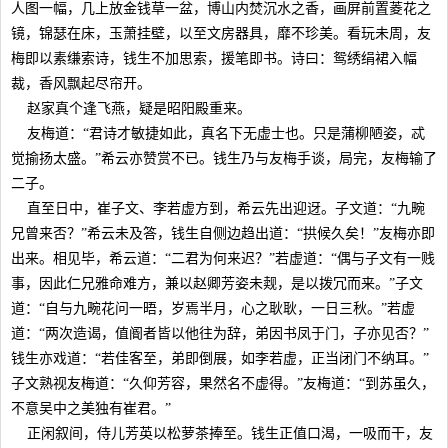
人图一幅，几上放金钱草一盆，博山内焚沉水之香，画屏前置菱花之
镜，锦瑟在床，玉萧挂壁，以至文房器具，靡不珍美。看玩未周，友
梅即以素缣索诗，钱生不加思索，援笔即书。诗曰：鸳绣绢裙入幅
裁，香风飘起尽帘开。
赵家真个逢飞燕，疑是昭阳殿重来。
友梅道：“君诗才敏捷如此，真名下无虚士也。只是蒲柳陋姿，忒
觉揄扬太盛。”希云亦赞赏不已。钱生乃与友梅手谈，局完，友梅输了
二子。
直至日中，崔子文、李若虚方到，希云先出迎迓。子文道：“九畹
兄曾来否？”希云未及答，钱生自侧边趋出道：“拱候久矣！”友梅亦即
出来。相见毕，希云道：“二君为何来迟？”若虚道：“偶与子文有一贱
事，因此仁兄雅命难方，兼以赵卿芳姿未觌，是以拨冗而来。”子文
道：“自与九畹花问一晤，岁焉半月，心之耿耿，一日三秋。”若虚
道：“两次造谒，值阍者皆以他往为辞，弟因书凤于门，子亦见否？”
钱生亦戏道：“若佳客至，弟即倒展，如李若虚，正当闭门不纳耳。”
子文熟视友梅道：“久仰芳容，果然名不虚得。”友梅道：“到苏虽久，
不意吴中之美独有崔君。”
正闲叙间，侍儿芳英以松萝茶捧至。钱生正值口渴，一吸而干，友