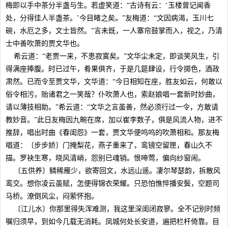
梅即以手中茶分半盏与生。若虚笑道：“古诗有云：‘玉楼曾记闻香
处，分得佳人半盏茶。’今目睹之矣。”友梅道：“文因病渴，玉川七
碗，水厄之多，文士皆然。”言未既，一人寨帘鼓掌而入，视之，乃清
士中善吹萧的贾文华也。
希云道：“老贾一来，不患寂寞矣。”文华尘未定，即谈笑风生，引
得满座捧腹。时已过午，肴果俱齐，于是几筵肆设，行令掷色，酒政
肃然。已而令至贾文华，文华道：“今日相知在座，胜友如云，何敢以
俗令相污，贻诸君之一笑哉？仆吹萧人也，索赵娘唱一套新时妙曲，
请以薄技相助。”希云道：“文华之言虽善，然必须行过一令，方敢请
教妙音。”此日友梅因九畹在席，加以崔李数子，俱是风流人物，进不
推辞，唱出时曲《春闺怨》一套，贾文华便呜呜的吹萧相和。那友梅
唱道：〔步步娇〕门掩梨花，燕子重来了，鸾镜空留匣，春山久不
描。罗袂生寒，晓风清峭，怨别已魂销。恨啼莺，偏向纱窗闹。
〔五供养〕鳞稀雁少，欲寄回文，水远山遥。凄尔琴瑟韵，拆散风
鸾交。想你凌云虽赋，怎便得锦衣荣耀。只恐怕憔悴播安鬓，空题司
马桥。潦倒风尘，闷萦怀抱。
〔江儿水〕你那里得失浑难测，我这里深闺闭寂寥。全不记别时频
嘱归须早，到如今几载无消耗。凤城何处长安道，遍把栏杆倚靠。目