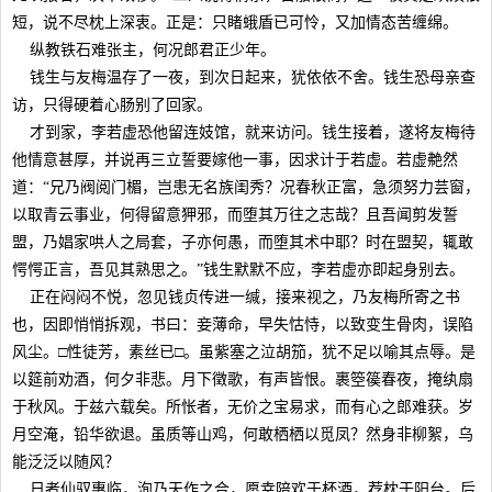
短，说不尽枕上深衷。正是：只睹蛾盾已可怜，又加情态苦缠绵。
纵教铁石难张主，何况郎君正少年。
钱生与友梅温存了一夜，到次日起来，犹依依不舍。钱生恐母亲查
访，只得硬着心肠别了回家。
才到家，李若虚恐他留连妓馆，就来访问。钱生接着，遂将友梅待
他情意甚厚，并说再三立誓要嫁他一事，因求计于若虚。若虚艴然
道：“兄乃阀阅门楣，岂患无名族闺秀？况春秋正富，急须努力芸窗，
以取青云事业，何得留意狎邪，而堕其万往之志哉？且吾闻剪发誓
盟，乃娼家哄人之局套，子亦何愚，而堕其术中耶？时在盟契，辄敢
愕愕正言，吾见其熟思之。”钱生默默不应，李若虚亦即起身别去。
正在闷闷不悦，忽见钱贞传进一缄，接来视之，乃友梅所寄之书
也，因即悄悄拆观，书曰：妾薄命，早失怙恃，以致变生骨肉，误陷
风尘。□性徒芳，素丝已□。虽紫塞之泣胡笳，犹不足以喻其点辱。是
以筵前劝酒，何夕非悲。月下徵歌，有声皆恨。裹箜篌春夜，掩纨扇
于秋风。于兹六载矣。所怅者，无价之宝易求，而有心之郎难获。岁
月空淹，铅华欲退。虽质等山鸡，何敢栖栖以觅凤？然身非柳絮，乌
能泛泛以随风？
日者仙驭惠临，洵乃天作之合，愿幸陪欢于杯酒，荐枕于阳台。后