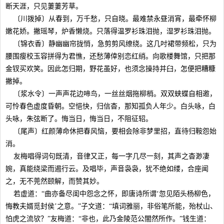
断天涯，只见萋萋芳草。
〔川拨掉〕从春到，万千愁，只自晓。最难禁永昼消宵，最牵怀柳
嫩花娇。撇瑶琴，炉香懒烧。只落得温罗衫珠泪抛，湿罗衫珠泪抛。
〔锦衣香〕静幽幽帘拢悄，急剪剪风缭绕。这几吋裙带频松，只为
腰围瘦校玉容拼得为君憔，还愁薄倖别恋红绡。向歌楼舞馆，只把那
金钗买欢笑。因此怎归期，野花虽好，也须念操持并臼，怎便把糟糠
撇掉。
〔浆水令〕一声声花边啼鸟，一丝丝烟拖柳梢。双双蛱蝶自相邀，
可怜春色虚度昏朝。空悒快，归信杳，那知孤负人年少。白头咏，白
头咏，朱弦断了。悔当日，悔当日，不阻征轺。
〔尾声〕红颜薄命休把春风恼，要相会除非梦里招，直待归鞍怨始
消。
友梅唱得词句既清，音律又正，每一字几尽一刻，其声之杳渺凄
婉，真能绕梁而遏行云。及唱毕，声音袅袅，犹不绝如缕，合座闻
之，无不莞然颐解，而赞其妙。
若虚道：“曲亦备尽闺中怨念之怀，即唐诗所谓‘忽见陌头杨柳色，
悔教夫婿觅封侯’之意。”子文道：“填词雅丽，非俗笔所能，殆杖山、
怕虎之流欤？”友梅道：“非也，此乃金陵范公闇然所作。”钱生道：