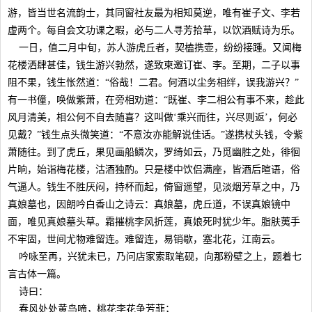
游，皆当世名流韵士，其同窗社友最为相知莫逆，唯有崔子文、李若
虚两个。每自会文功课之暇，必与二人寻芳拾草，以饮酒赋诗为乐。
一日，值二月中旬，苏人游虎丘者，契榼携壶，纷纷接踵。又闻梅
花楼洒肆甚佳，钱生游兴勃然，遂致柬邀订崔、李。至期，二子以事
阻不果，钱生怅然道：“俗哉！二君。何酒以尘务相绊，误我游兴？”
有一书僮，唤做紫萧，在旁相劝道：“既崔、李二相公有事不来，趁此
风月清美，相公何不自去随喜？这叫做‘乘兴而往，兴尽则返’，何必
见戴？”钱生点头微笑道：“不意汝亦能解说佳话。”遂携杖头钱，令紫
萧随往。到了虎丘，果见画船鳞次，罗绮如云，乃觅幽胜之处，徘徊
片晌，始诣梅花楼，沽酒独酌。只是楼中饮侣满座，皆酒后暄语，俗
气逼人。钱生不胜厌闷，持杯而起，倚窗遥望，见淡烟芳草之中，乃
真娘墓也，因朗吟白香山之诗云：真娘墓，虎丘道，不误真娘镜中
面，唯见真娘墓头草。霜摧桃李风折莲，真娘死时犹少年。脂肤荑手
不牢固，世间尤物难留连。难留连，易销歇，塞北花，江南云。
吟咏至再，兴犹未已，乃问店家索取笔砚，向那粉壁之上，题着七
言古体一篇。
诗曰：
春风处处黄鸟啼，桃花李花争芳菲；