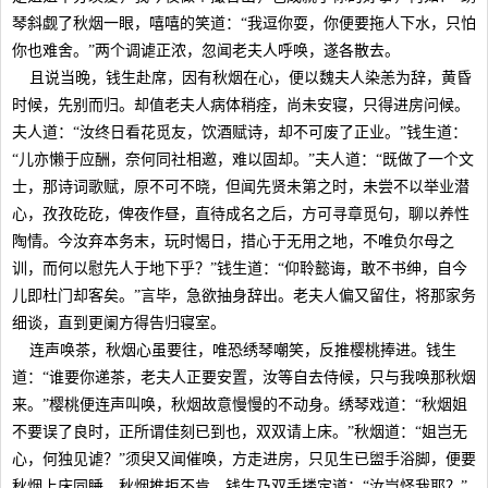
琴斜觑了秋烟一眼，嘻嘻的笑道：“我逗你耍，你便要拖人下水，只怕
你也难舍。”两个调谑正浓，忽闻老夫人呼唤，遂各散去。
且说当晚，钱生赴席，因有秋烟在心，便以魏夫人染恙为辞，黄昏
时候，先别而归。却值老夫人病体稍痊，尚未安寝，只得进房问候。
夫人道：“汝终日看花觅友，饮酒赋诗，却不可废了正业。”钱生道：
“儿亦懒于应酬，奈何同社相邀，难以固却。”夫人道：“既做了一个文
士，那诗词歌赋，原不可不晓，但闻先贤未第之时，未尝不以举业潜
心，孜孜矻矻，俾夜作昼，直待成名之后，方可寻章觅句，聊以养性
陶情。今汝弃本务末，玩时愒日，措心于无用之地，不唯负尔母之
训，而何以慰先人于地下乎？”钱生道：“仰聆懿诲，敢不书绅，自今
儿即杜门却客矣。”言毕，急欲抽身辞出。老夫人偏又留住，将那家务
细谈，直到更阑方得告归寝室。
连声唤茶，秋烟心虽要往，唯恐绣琴嘲笑，反推樱桃捧进。钱生
道：“谁要你递茶，老夫人正要安置，汝等自去侍候，只与我唤那秋烟
来。”樱桃便连声叫唤，秋烟故意慢慢的不动身。绣琴戏道：“秋烟姐
不要误了良时，正所谓佳刻已到也，双双请上床。”秋烟道：“姐岂无
心，何独见谑？”须臾又闻催唤，方走进房，只见生已盥手浴脚，便要
秋烟上床同睡。秋烟推拒不肯。钱生乃双手搂定道：“汝岂怪我耶？”