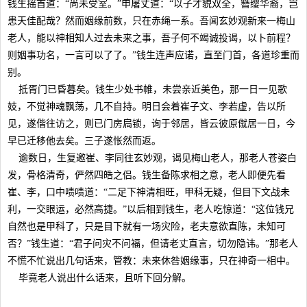
钱生摇首道：“尚未受室。”申屠丈道：“以子才貌双全，簪缨华裔，岂
患天佳配哉？然而姻缘前数，只在赤绳一系。吾闻玄妙观新来一梅山
老人，能以神相知人过去未来之事，吾子何不竭诚投谒，以卜前程？
则姻事功名，一言可以了了。”钱生连声应诺，直至门首，各道珍重而
别。
抵胥门已昏暮矣。钱生少处书帷，未尝亲近美色，那一日一见歌
妓，不觉神魂飘荡，几不自持。明日会着崔子文、李若虚，告以所
见，遂偕往访之，则已门房扃锁，询于邻居，皆云彼原僦居一日，今
早已迁移他去矣。三子遂怅然而返。
逾数日，生复邀崔、李同往玄妙观，谒见梅山老人，那老人苍姿白
发，骨格清奇，俨然四皓之侣。钱生备陈求相之意，老人即便先看
崔、李，口中啧啧道：“二足下神清相旺，甲科无疑，但目下文战未
利，一交眼运，必然高捷。”以后相到钱生，老人吃惊道：“这位钱兄
自然也是甲科了，只是目下就有一场灾险，老夫意欲直陈，未知可
否？”钱生道：“君子问灾不问福，但请老丈直言，切勿隐讳。”那老人
不慌不忙说出几句话来，管教：未来休咎姻缘事，只在神奇一相中。
毕竟老人说出什么话来，且听下回分解。