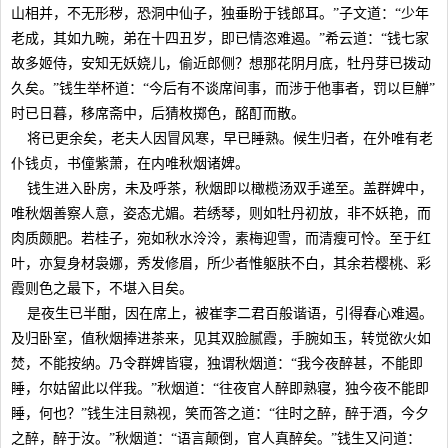
山相并，不无形秽，恐洞中仙子，独垂盼于钱郎耳。”子文道：“少年
老成，其如九畹，弟在十四丑岁，即已情恣难遏。”希云道：“钱七家
故多姬侍，安知无妖娆儿，偷近郎侧？想那花阴月底，牡丹芽已拨动
久矣。”钱生举杯道：“今后有不谈席间事，而涉于他事者，罚以巨觯”
时已日暮，移席斋中，后猜枚掷色，酩酊而散。
将已更余矣，老夫人因冒风寒，早已睡熟。候生归者，在外唯有老
仆钱贞，书僮紫萧，在内唯秋烟诸婢。
钱生进入卧房，未及呼茶，秋烟即以橄榄汤双手递至。盖群婢中，
唯秋烟善察人意，姿态尤媚。若绣琴，则如牡丹初放，非不妖艳，而
肉质颇肥。若桂子，宛如秋水泠泠，素梅迎雪，而清瘦可怜。至于红
叶，亦复身材袅娜，秀发修眉，所少者惟躯肤不白，其余若樱桃、彩
霞则色之最下，不堪入目矣。
是夜生已半酣，因在席上，被崔李二君百般谐语，引得春心难遏。
及归卧室，值秋烟捧进茶来，见其双脸腻霞，手腕如玉，转觉欲火如
焚，不能按纳。乃令群婢皆寝，独谓秋烟道：“我今夜醉甚，不能即
睡，尔姑留此以伴我。”秋烟道：“往夜官人醉即熟寝，独今夜不能即
睡，何也？”钱生注目熟视，笑而答之道：“往时之醉，醉于酒，今夕
之醉，醉于汝。”秋烟道：“语言颠倒，官人真醉矣。”钱生又问道：